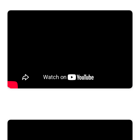
105 acordes y 102 ritmos para UKELELE
Guía de acordes para LAÚD ESPAÑOL
10 villancicos adaptados para BANDURRIA
Guía de acordes para BOUZOUKI, MANDOLA Y
BANJO TENOR
Música para UKELELE
10 villancicos adaptados para UKELELE
Música de autores aragoneses de los S XV y XVI
Dúos para CONCERTINA
10 villancicos tradicionales adaptados para VIOLÍN