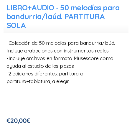
Vídeos de varios instrumentos
LIBRO+AUDIO - 50 melodías para
bandurria/laúd. PARTITURA
Vídeos con pistas de acompañamiento (NUEVO)
SOLA
-Colección de 50 melodías para bandurria/laúd.-
Incluye grabaciones con instrumentos reales.
-Incluye archivos en formato Musescore como
ayuda al estudio de las piezas.
-2 ediciones diferentes: partitura o
partitura+tablatura, a elegir.
€
20,00
€