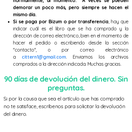
normalmente, al momento. A veces se pueden
Libros de mandolina variados
demorar un poco más, pero siempre se hacen el
Guía de acordes para MANDOLINA
mismo día.
Si se paga por Bizum o por transferencia
, hay que
50 melodías para MANDOLINA
indicar cuál es el libro que se ha comprado y la
dirección de correo electrónico, bien en el momento de
10 cuartetos para bandurria/mandolina,
hacer el pedido o escribiendo desde la sección
"contacto", o por correo electrónico
laúd/mandola y guitarra
a
cittern1@gmail.com
. Enviamos los archivos
LA GACETA DEL BOUZOUKI IRLANDÉS
comprados a la dirección indicada. Muchas gracias.
Libros de GUITARRA
90 días de devolución del dinero. Sin
preguntas.
30 melodías de Europa para BANDURRIA
Si por la causa que sea el artículo que has comprado
50 melodías para bandurria/laúd
no te satisface, escríbenos para solicitar la devolución
del dinero.
Guía de acordes para GUITARRA
Guía de acordes para BANDURRIA