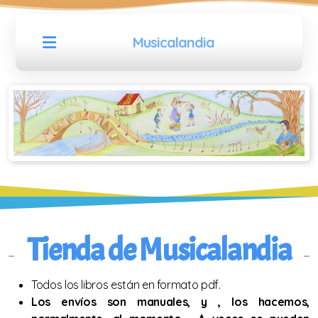
Musicalandia
11 piezas europeas para VIOLÍN
Libros de MANDOLINA
Tienda de Musicalandia
30 melodías de Europa para mandolina
Todos los libros están en formato pdf.
Colección de música para mandolina
Los envíos son manuales, y , los hacemos,