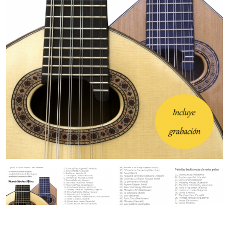
10 melodías tradicionales de Europa
10 villancicos adaptados para CONCERTINA
Mandolina
Bandurria y laúd español
Guitarra/Guitalele
Bouzouki/cittern
Ukelele
Vídeos de flauta
Vídeos con partitura para cualquier instrumento