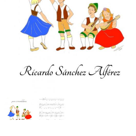
10 melodías tradicionales de Europa
10 villancicos adaptados para CONCERTINA
Mandolina
Bandurria y laúd español
Guitarra/Guitalele
Bouzouki/cittern
Ukelele
Vídeos de flauta
Vídeos con partitura para cualquier instrumento