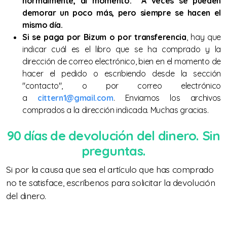
normalmente, al momento. A veces se pueden
Libros de mandolina variados
demorar un poco más, pero siempre se hacen el
Guía de acordes para MANDOLINA
mismo día.
Si se paga por Bizum o por transferencia
, hay que
50 melodías para MANDOLINA
indicar cuál es el libro que se ha comprado y la
dirección de correo electrónico, bien en el momento de
10 cuartetos para bandurria/mandolina,
hacer el pedido o escribiendo desde la sección
"contacto", o por correo electrónico
laúd/mandola y guitarra
a
cittern1@gmail.com
. Enviamos los archivos
LA GACETA DEL BOUZOUKI IRLANDÉS
comprados a la dirección indicada. Muchas gracias.
Libros de GUITARRA
90 días de devolución del dinero. Sin
preguntas.
30 melodías de Europa para BANDURRIA
Si por la causa que sea el artículo que has comprado
50 melodías para bandurria/laúd
no te satisface, escríbenos para solicitar la devolución
del dinero.
Guía de acordes para GUITARRA
Guía de acordes para BANDURRIA