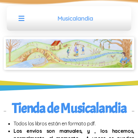
Musicalandia
11 piezas europeas para VIOLÍN
Libros de MANDOLINA
Tienda de Musicalandia
30 melodías de Europa para mandolina
Todos los libros están en formato pdf.
Colección de música para mandolina
Los envíos son manuales, y , los hacemos,