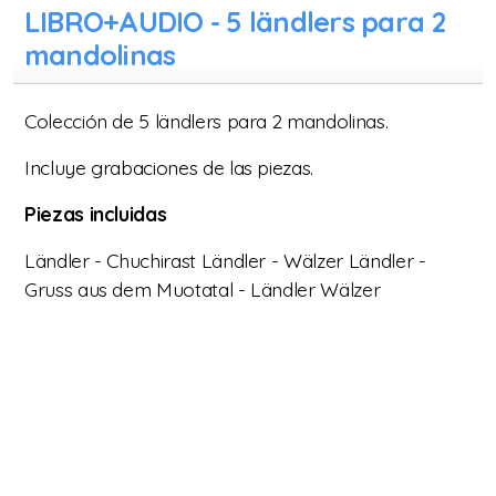
LIBRO+AUDIO - 5 ländlers para 2
Vídeos de varios instrumentos
mandolinas
Vídeos con pistas de acompañamiento (NUEVO)
Colección de 5 ländlers para 2 mandolinas.
Incluye grabaciones de las piezas.
Piezas incluidas
Ländler - Chuchirast Ländler - Wälzer Ländler -
Gruss aus dem Muotatal - Ländler Wälzer