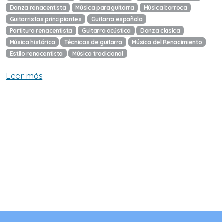
Danza renacentista
Música para guitarra
Música barroca
105 acordes y 102 ritmos para UKELELE
Guitarristas principiantes
Guitarra española
Partitura renacentista
Guitarra acústica
Danza clásica
Guía de acordes para LAÚD ESPAÑOL
Música histórica
Técnicas de guitarra
Música del Renacimiento
Estilo renacentista
Música tradicional
10 villancicos adaptados para BANDURRIA
Leer más
Guía de acordes para BOUZOUKI, MANDOLA Y
BANJO TENOR
Música para UKELELE
10 villancicos adaptados para UKELELE
Música de autores aragoneses de los S XV y XVI
Dúos para CONCERTINA
10 villancicos tradicionales adaptados para VIOLÍN