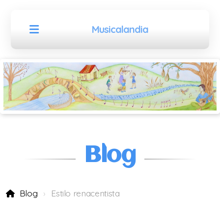
Musicalandia
11 piezas europeas para VIOLÍN
Blog
Libros de MANDOLINA
30 melodías de Europa para mandolina
Blog
Estilo renacentista
Colección de música para mandolina