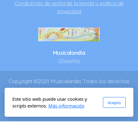
10 melodías tradicionales de Europa
Condiciones de venta de la tienda y política de
privacidad
10 villancicos adaptados para CONCERTINA
Mandolina
Musicalandia
(España)
Bandurria y laúd español
Guitarra/Guitalele
Copyright ©2020 Musicalandia, Todos los derechos
reservados.
Bouzouki/cittern
Este sitio web puede usar cookies y
Ukelele
Acepto
scripts externos.
Más información
Vídeos de flauta
Vídeos con partitura para cualquier instrumento